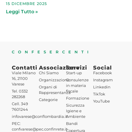
15 DICEMBRE 2025
Leggi Tutto »
CONFESERCENTI
Contatti
Associazione
Servizi
Social
Viale Milano
Chi Siamo
Start-up
Facebook
16, 21100
Organizzazione
Consulenze
Instagram
Varese
in materia
Organi di
Linkedin
Tel. 0332
fiscale
Rappresentanza
TikTok
282268
Formazione
Categorie
YouTube
Cell. 349
Sicurezza
7601244
Igiene e
infovarese@conflombardia.it
Ambiente
PEC:
Bandi
confvarese@pec.confinrete.it
Copertura