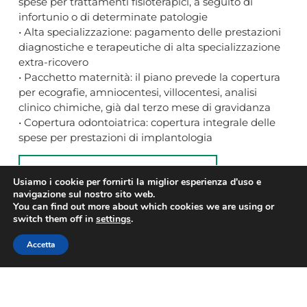
spese per trattamenti fisioterapici, a seguito di
infortunio o di determinate patologie
• Alta specializzazione: pagamento delle prestazioni
diagnostiche e terapeutiche di alta specializzazione
extra-ricovero
• Pacchetto maternità: il piano prevede la copertura
per ecografie, amniocentesi, villocentesi, analisi
clinico chimiche, già dal terzo mese di gravidanza
• Copertura odontoiatrica: copertura integrale delle
spese per prestazioni di implantologia
Per saperne di più
Usiamo i cookie per fornirti la miglior esperienza d'uso e
navigazione sul nostro sito web.
You can find out more about which cookies we are using or
switch them off in
settings
.
CONFESERCENTI
Accetta
Contatti
Associazione
Servizi
Social
Viale Milano
Chi Siamo
Start-up
Facebook
16, 21100
Organizzazione
Consulenze
Instagram
Varese