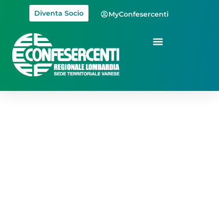
Diventa Socio
MyConfesercenti