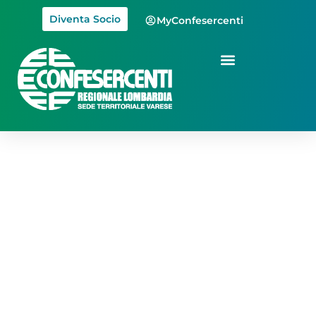
Diventa Socio
MyConfesercenti