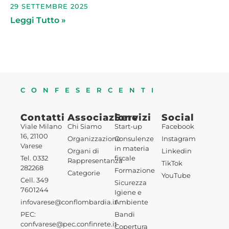
29 SETTEMBRE 2025
Leggi Tutto »
CONFESERCENTI
Contatti
Associazione
Servizi
Social
Viale Milano
Chi Siamo
Start-up
Facebook
16, 21100
Organizzazione
Consulenze
Instagram
Varese
in materia
Organi di
Linkedin
Tel. 0332
fiscale
Rappresentanza
TikTok
282268
Formazione
Categorie
YouTube
Cell. 349
Sicurezza
7601244
Igiene e
infovarese@conflombardia.it
Ambiente
PEC:
Bandi
confvarese@pec.confinrete.it
Copertura