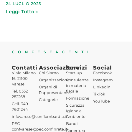
24 LUGLIO 2025
Leggi Tutto »
CONFESERCENTI
Contatti
Associazione
Servizi
Social
Viale Milano
Chi Siamo
Start-up
Facebook
16, 21100
Organizzazione
Consulenze
Instagram
Varese
in materia
Organi di
Linkedin
Tel. 0332
fiscale
Rappresentanza
TikTok
282268
Formazione
Categorie
YouTube
Cell. 349
Sicurezza
7601244
Igiene e
infovarese@conflombardia.it
Ambiente
PEC:
Bandi
confvarese@pec.confinrete.it
Copertura