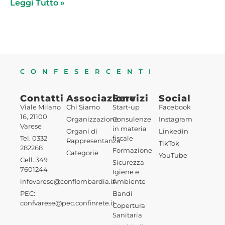
Leggi Tutto »
CONFESERCENTI
Contatti
Associazione
Servizi
Social
Viale Milano
Chi Siamo
Start-up
Facebook
16, 21100
Organizzazione
Consulenze
Instagram
Varese
in materia
Organi di
Linkedin
Tel. 0332
fiscale
Rappresentanza
TikTok
282268
Formazione
Categorie
YouTube
Cell. 349
Sicurezza
7601244
Igiene e
infovarese@conflombardia.it
Ambiente
PEC:
Bandi
confvarese@pec.confinrete.it
Copertura
Sanitaria