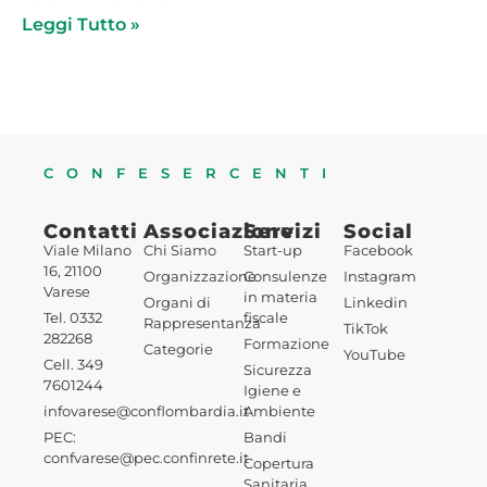
Leggi Tutto »
CONFESERCENTI
Contatti
Associazione
Servizi
Social
Viale Milano
Chi Siamo
Start-up
Facebook
16, 21100
Organizzazione
Consulenze
Instagram
Varese
in materia
Organi di
Linkedin
Tel. 0332
fiscale
Rappresentanza
TikTok
282268
Formazione
Categorie
YouTube
Cell. 349
Sicurezza
7601244
Igiene e
infovarese@conflombardia.it
Ambiente
PEC:
Bandi
confvarese@pec.confinrete.it
Copertura
Sanitaria