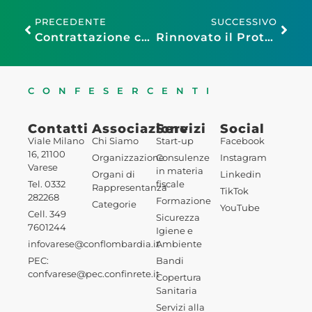
PRECEDENTE
SUCCESSIVO
Contrattazione collettiva di qualità. Welfare contrattuale e opportunità nel terziario e nel turismo.
Rinnovato il Protocollo d’intesa per la sicurezza nei luoghi di lavoro
CONFESERCENTI
Contatti
Associazione
Servizi
Social
Viale Milano
Chi Siamo
Start-up
Facebook
16, 21100
Organizzazione
Consulenze
Instagram
Varese
in materia
Organi di
Linkedin
Tel. 0332
fiscale
Rappresentanza
TikTok
282268
Formazione
Categorie
YouTube
Cell. 349
Sicurezza
7601244
Igiene e
infovarese@conflombardia.it
Ambiente
PEC:
Bandi
confvarese@pec.confinrete.it
Copertura
Sanitaria
Servizi alla