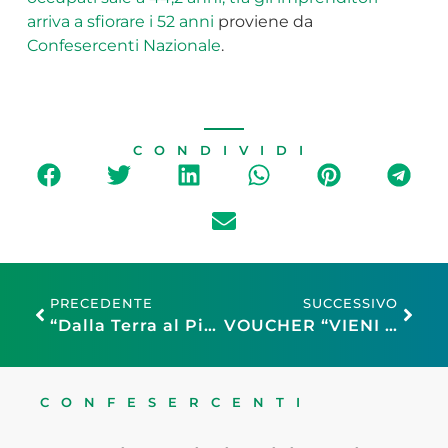
arriva a sfiorare i 52 anni
proviene da
Confesercenti Nazionale
.
CONDIVIDI
PRECEDENTE
SUCCESSIVO
“Dalla Terra al Piatto – Itinerari di Gusto” fa tappa a Materia: una serata dedicata al territorio e alle eccellenze locali
VOUCHER “VIENI A VIVERE A VARESE”: UN’OPPORTUNITÀ PER ATTRARRE GIOVANI TALENTI E VALORIZZARE IL TERRITORIO
CONFESERCENTI