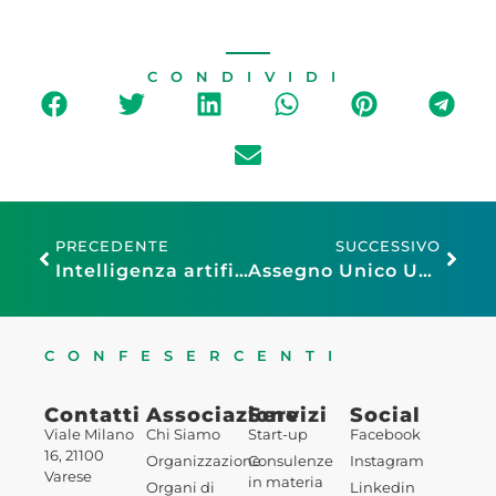
CONDIVIDI
PRECEDENTE
SUCCESSIVO
Intelligenza artificiale: al via a Napoli CONFESIA, il seminario di Confesercenti, Microsoft e Var Group – 10 febbraio
Assegno Unico Universale per il 2025: le novità in una circolare Inps
CONFESERCENTI
Contatti
Associazione
Servizi
Social
Viale Milano
Chi Siamo
Start-up
Facebook
16, 21100
Organizzazione
Consulenze
Instagram
Varese
in materia
Organi di
Linkedin